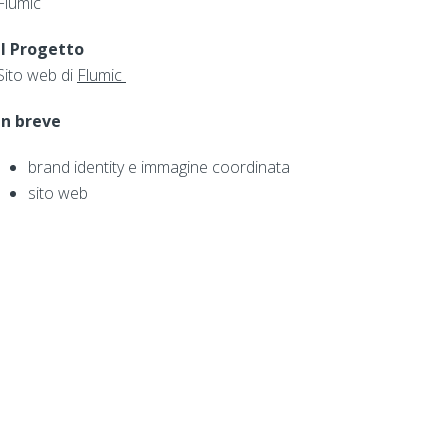
Flumic
Il Progetto
Sito web di
Flumic
In breve
brand identity e immagine coordinata
sito web