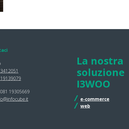
taci
La nostra
o
soluzione
 3412051
 19139079
I3WOO
 081 19305669
fo@infocube.it
e-commerce
web