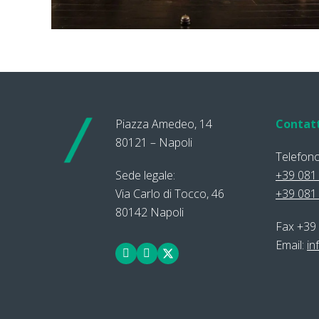
Piazza Amedeo, 14
Contat
80121 – Napoli
Telefon
Sede legale:
+39 081
Via Carlo di Tocco, 46
+39 081
80142 Napoli
Fax +39
Email:
in
Facebook
LinkedIn
Twitter