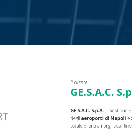
Il cliente
GE.S.A.C. S.p
GE.S.A.C. S.p.A.
– Gestione Se
degli
aeroporti di Napoli
e
totale di entrambi gli scali fin